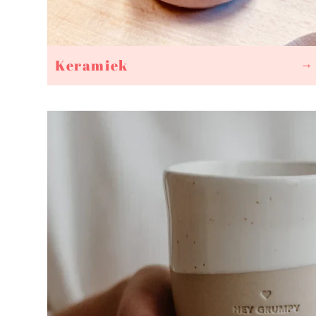
Keramiek
→