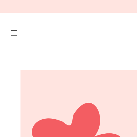
Meteen
naar de
content