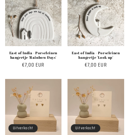
t
i
e
:
East of India - Porseleinen
East of India - Porseleinen
hangertje 'Rainbow Days'
hangertje 'Look up'
Normale
€7,00 EUR
Normale
€7,00 EUR
prijs
prijs
Uitverkocht
Uitverkocht