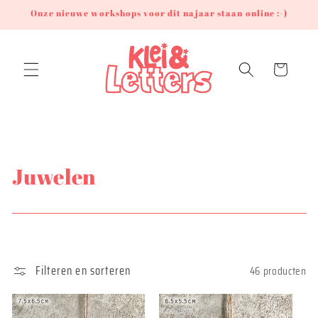
Meteen
Onze nieuwe workshops voor dit najaar staan online :-)
naar de
content
Winkelwagen
C
Juwelen
o
l
l
Filteren en sorteren
46 producten
e
c