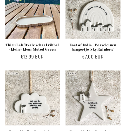
Thieu Lab 'Ovale schaal ribbel
East of India - Porseleinen
- klein - kleur Muted Green
hangertje 'Sky Rainbow'
Normale
€13,99 EUR
Normale
€7,00 EUR
prijs
prijs