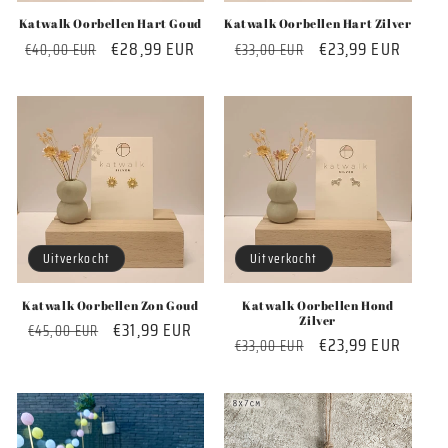
Katwalk Oorbellen Hart Goud
Katwalk Oorbellen Hart Zilver
Normale
Aanbiedingsprijs
€28,99 EUR
Normale
Aanbiedingsprijs
€23,99 EUR
€40,00 EUR
€33,00 EUR
prijs
prijs
Uitverkocht
Uitverkocht
Katwalk Oorbellen Zon Goud
Katwalk Oorbellen Hond
Zilver
Normale
Aanbiedingsprijs
€31,99 EUR
€45,00 EUR
Normale
Aanbiedingsprijs
€23,99 EUR
€33,00 EUR
prijs
prijs