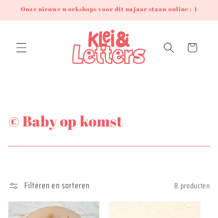
Meteen
Onze nieuwe workshops voor dit najaar staan online :-)
naar de
content
Winkelwagen
C
© Baby op komst
o
l
l
Filteren en sorteren
8 producten
e
c