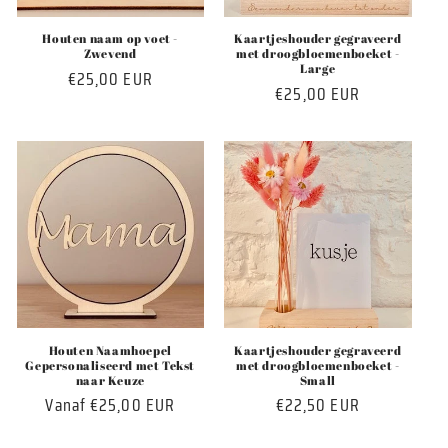
Houten naam op voet -
Kaartjeshouder gegraveerd
Zwevend
met droogbloemenboeket -
Large
Normale
€25,00 EUR
Normale
€25,00 EUR
prijs
prijs
Houten Naamhoepel
Kaartjeshouder gegraveerd
Gepersonaliseerd met Tekst
met droogbloemenboeket -
naar Keuze
Small
Normale
Vanaf €25,00 EUR
Normale
€22,50 EUR
prijs
prijs