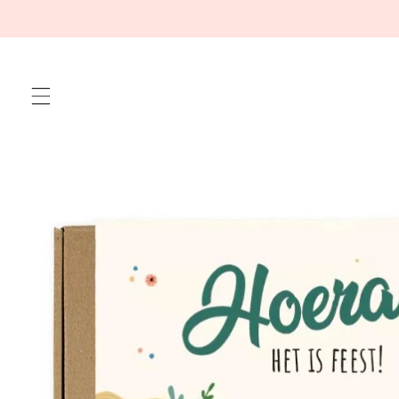
Meteen
naar de
content
Ga direct naar
productinformatie