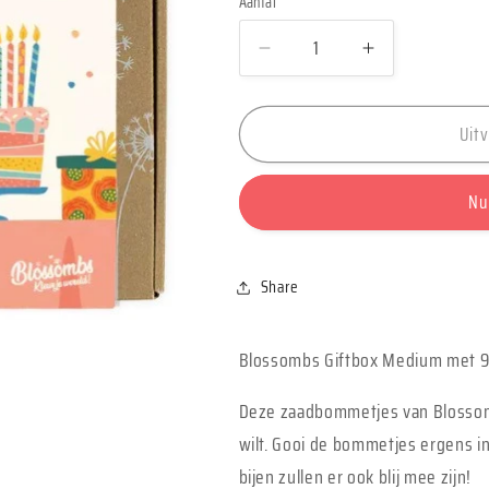
Aantal
Aantal
Aantal
Aantal
verlagen
verhogen
voor
voor
Uit
Blossombs
Blossombs
Giftbox
Giftbox
Feest
Feest
Nu
-
-
9
9
zaadbommetjes
zaadbommet
Share
Blossombs Giftbox Medium met 9 
Deze zaadbommetjes van Blossom
wilt. Gooi de bommetjes ergens in
bijen zullen er ook blij mee zijn!