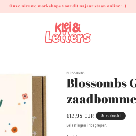
Onze nieuwe workshops voor dit najaar staan online :-)
BLOSSOMBS
Blossombs Gi
zaadbomme
Normale
€12,95 EUR
Uitverkocht
prijs
Belastingen inbegrepen.