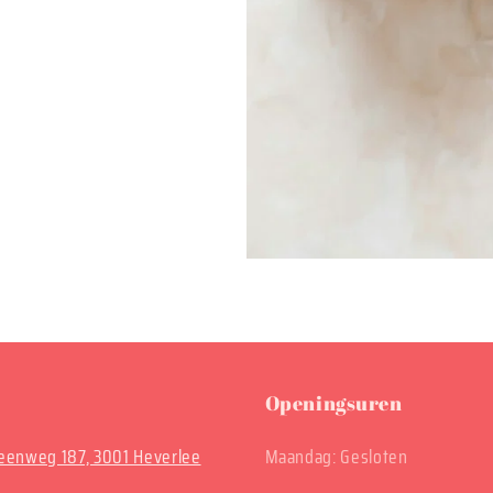
Openingsuren
enweg 187, 3001 Heverlee
Maandag: Gesloten