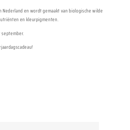
n Nederland en wordt gemaakt van biologische wilde
 nutriënten en kleurpigmenten.
et september.
erjaardagscadeau!