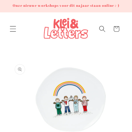
Meteen
Onze nieuwe workshops voor dit najaar staan online :-)
naar de
content
Winkelwagen
Ga direct naar
productinformatie