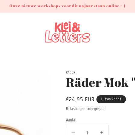
Onze nieuwe workshops voor dit najaar staan online :-)
RÄDER
Räder Mok 
Normale
€24,95 EUR
Uitverkocht
prijs
Belastingen inbegrepen.
Aantal
Aantal