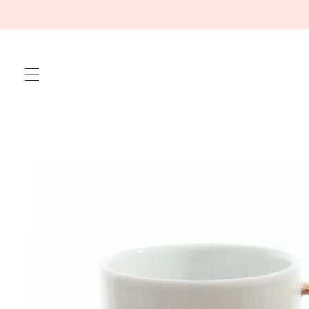
Meteen
naar de
content
Ga direct naar
productinformatie