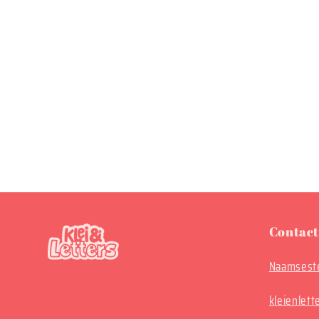
Contact
Naamseste
kleienlet