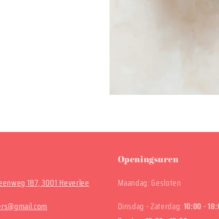
Openingsuren
enweg 187, 3001 Heverlee
Maandag: Gesloten
ters@gmail.com
Dinsdag - Zaterdag:
10:00
-
18: