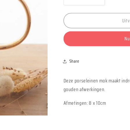
Aantal
Aantal
verlagen
verhogen
voor
voor
Uit
Räder
Räder
Mok
Mok
&quot;Sweetheart&quot
&quot;Sweet
Nu
Share
Deze porseleinen mok maakt indruk
gouden afwerkingen.
Afmetingen: 8 x 10cm