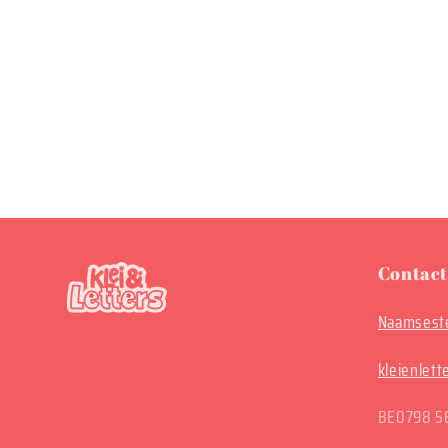
Contact
Naamseste
kleienlet
BE0798 5