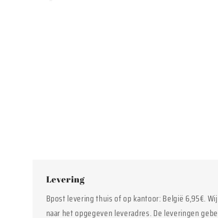
Media
2
openen
in
modaal
Levering
Bpost levering thuis of op kantoor: België 6,95€. Wi
naar het opgegeven leveradres. De leveringen geb