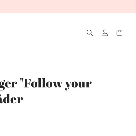
Winkelwagen
Inloggen
er "Follow your
äder