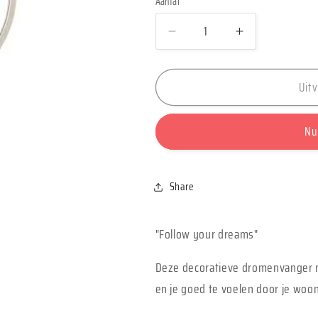
Aantal
Aantal
Aantal
Aantal
verlagen
verhogen
voor
voor
Uit
Dromenvanger
Dromenvang
&quot;Follow
&quot;Follo
your
your
Nu
dreams&quot;
dreams&quo
-
-
Räder
Räder
Share
"Follow your dreams"
Deze decoratieve dromenvanger m
en je goed te voelen door je woo