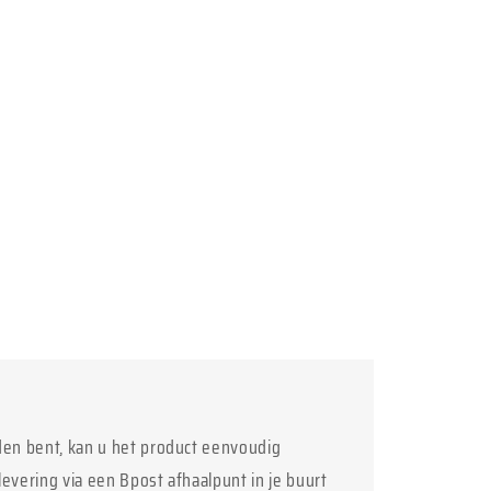
den bent, kan u het product eenvoudig
levering via een Bpost afhaalpunt in je buurt