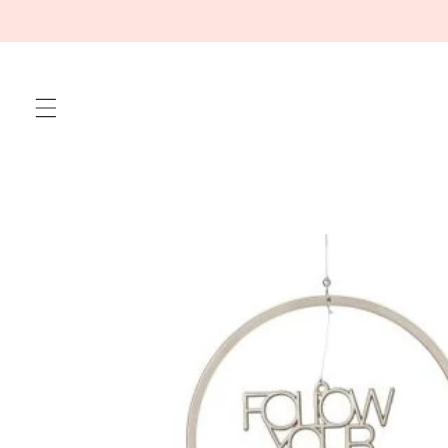
Meteen
naar de
content
Ga direct naar
productinformatie