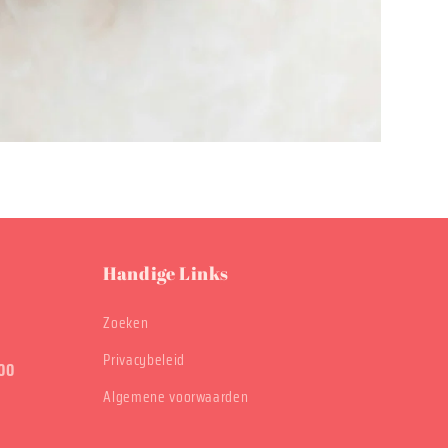
Handige Links
Zoeken
Privacybeleid
00
Algemene voorwaarden