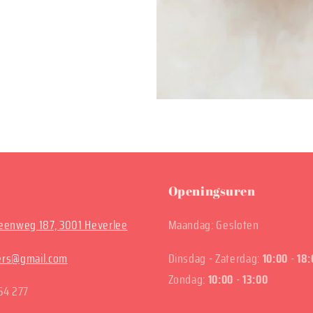
Openingsuren
enweg 187, 3001 Heverlee
Maandag: Gesloten
ters@gmail.com
Dinsdag - Zaterdag:
10:00
-
18:
Zondag:
10:00
-
13:00
64 277