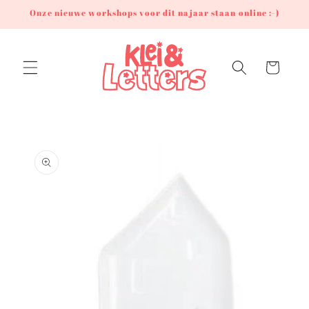
Meteen
Onze nieuwe workshops voor dit najaar staan online :-)
naar de
content
Winkelwagen
Ga direct naar
productinformatie