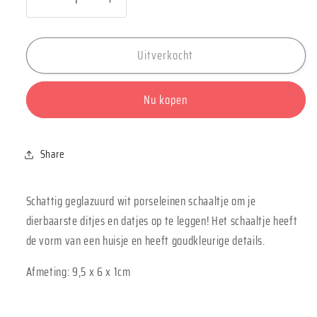
Aantal
Aantal
verlagen
verhogen
voor
voor
Uitverkocht
Schaaltje
Schaaltje
huis
huis
&quot;Living&quot;
&quot;Living&quot;
Nu kopen
-
-
Räder
Räder
Share
Schattig geglazuurd wit porseleinen schaaltje om je
dierbaarste ditjes en datjes op te leggen! Het schaaltje heeft
de vorm van een huisje en heeft goudkleurige details.
Afmeting: 9,5 x 6 x 1cm