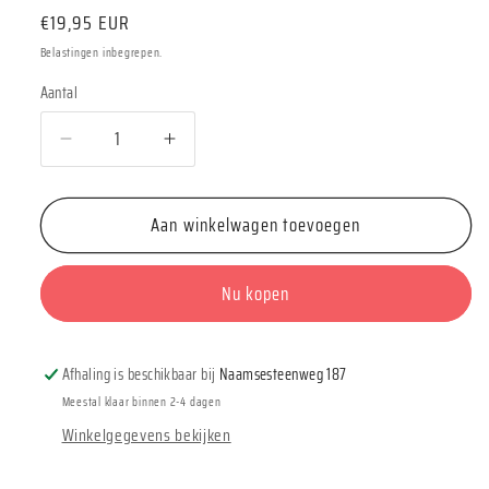
Normale
€19,95 EUR
prijs
Belastingen inbegrepen.
Aantal
Aantal
Aantal
Aantal
verlagen
verhogen
voor
voor
Aan winkelwagen toevoegen
Räder
Räder
&quot;Stripes&quot;
&quot;Stripes&quot;
Nu kopen
Afhaling is beschikbaar bij
Naamsesteenweg 187
Meestal klaar binnen 2-4 dagen
Winkelgegevens bekijken