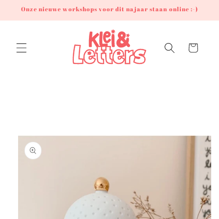
Meteen
Onze nieuwe workshops voor dit najaar staan online :-)
naar de
content
Winkelwagen
Ga direct naar
productinformatie