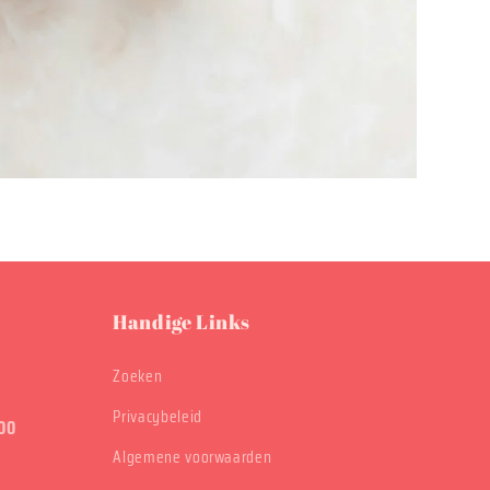
Handige Links
Zoeken
Privacybeleid
00
Algemene voorwaarden