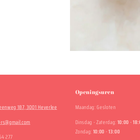
Openingsuren
enweg 187, 3001 Heverlee
Maandag: Gesloten
ters@gmail.com
Dinsdag - Zaterdag:
10:00
-
18:
Zondag:
10:00
-
13:00
64 277