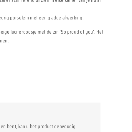
zal er schitterend uitzien in elke kamer van je huis!
eurig porselein met een gladde afwerking.
ige luciferdoosje met de zin 'So proud of you'. Het
onen.
den bent, kan u het product eenvoudig