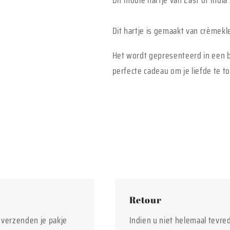
Dit mooie hartje van East of India 
Dit hartje is gemaakt van crèmekl
Het wordt gepresenteerd in een be
perfecte cadeau om je liefde te t
Retour
j verzenden je pakje
Indien u niet helemaal tevre