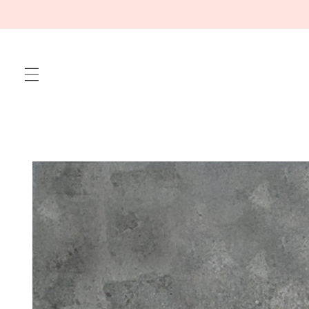
Meteen
naar de
content
Ga direct naar
productinformatie