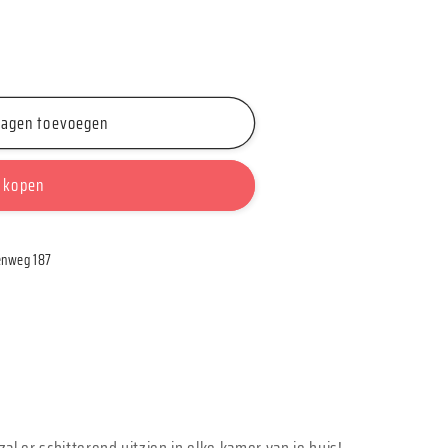
wagen toevoegen
 kopen
nweg 187