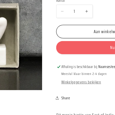
Aantal
Aantal
Aantal
Aantal
verlagen
verhogen
voor
voor
Aan winkel
East
East
of
of
India
India
Nu
Matchbox
Matchbox
&#39;So
&#39;So
proud&#39;
proud&#39;
Afhaling is beschikbaar bij
Naamsestee
Meestal klaar binnen 2-4 dagen
Winkelgegevens bekijken
Share