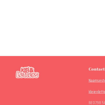
Contact
Naamseste
kleienlet
BE0798 5