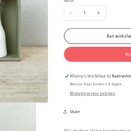
Aantal
Aantal
Aantal
Aantal
verlagen
verhogen
voor
voor
Aan winkel
East
East
of
of
India
India
Nu
Matchbox
Matchbox
Vaas
Vaas
&#39;Thanks
&#39;Thank
Afhaling is beschikbaar bij
Naamsestee
a
a
bunch&#39;
bunch&#39;
Meestal klaar binnen 2-4 dagen
Winkelgegevens bekijken
Share