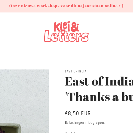
Onze nieuwe workshops voor dit najaar staan online :-)
EAST OF INDIA
East of Ind
'Thanks a b
Normale
€8,50 EUR
prijs
Belastingen inbegrepen.