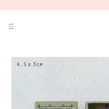
Meteen
naar de
content
Ga direct naar
productinformatie