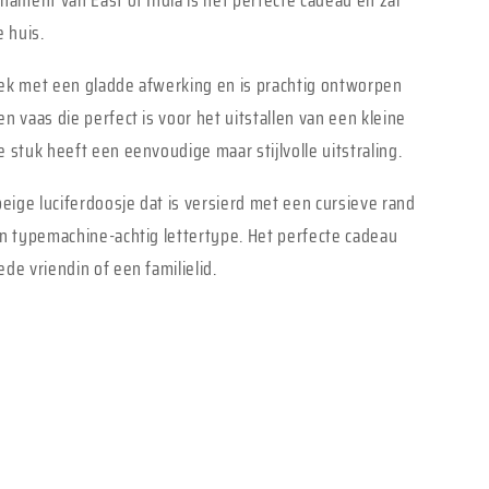
rnament van East of India is het perfecte cadeau en zal
e huis.
iek met een gladde afwerking en is prachtig ontworpen
n vaas die perfect is voor het uitstallen van een kleine
 stuk heeft een eenvoudige maar stijlvolle uitstraling.
ige luciferdoosje dat is versierd met een cursieve rand
en typemachine-achtig lettertype. Het perfecte cadeau
de vriendin of een familielid.