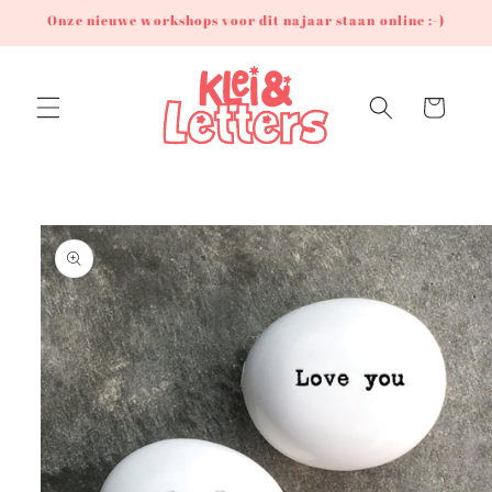
Meteen
Onze nieuwe workshops voor dit najaar staan online :-)
naar de
content
Winkelwagen
Ga direct naar
productinformatie