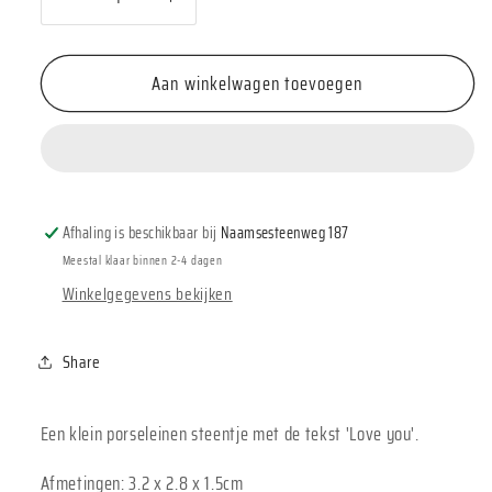
Aantal
Aantal
verlagen
verhogen
voor
voor
Aan winkelwagen toevoegen
East
East
of
of
India
India
-
-
Porseleinen
Porseleinen
steentje
steentje
Afhaling is beschikbaar bij
Naamsesteenweg 187
&#39;Love
&#39;Love
you&#39;
you&#39;
Meestal klaar binnen 2-4 dagen
Winkelgegevens bekijken
Share
Een klein porseleinen steentje met de tekst 'Love you'.
Afmetingen: 3.2 x 2.8 x 1.5cm