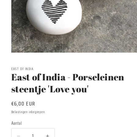
Media
1
openen
in
EAST OF INDIA
modaal
East of India - Porseleinen
steentje 'Love you'
Normale
€6,00 EUR
prijs
Belastingen inbegrepen.
Aantal
Aantal