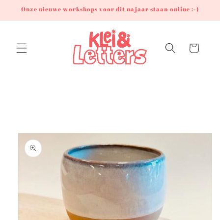
Meteen
Onze nieuwe workshops voor dit najaar staan online :-)
naar de
content
Winkelwagen
Ga direct naar
productinformatie