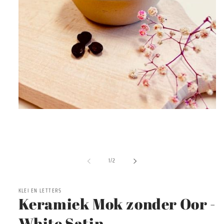
Media
1
openen
in
modaal
van
1
/
2
KLEI EN LETTERS
Keramiek Mok zonder Oor -
White Satin