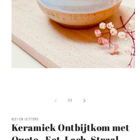
Media
1
openen
in
modaal
van
1
/
3
KLEI EN LETTERS
Keramiek Ontbijtkom met
Quote - Eet, Lach, Straal