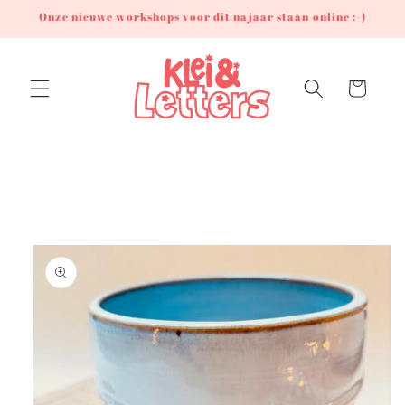
Meteen
Onze nieuwe workshops voor dit najaar staan online :-)
naar de
content
Winkelwagen
Ga direct naar
productinformatie