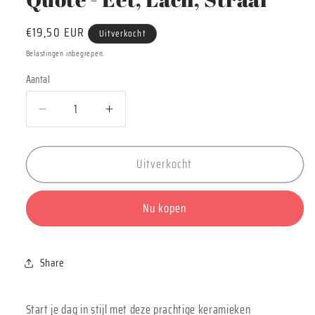
Normale
€19,50 EUR
Uitverkocht
prijs
Belastingen inbegrepen.
Aantal
Aantal
Aantal
Aantal
verlagen
verhogen
voor
voor
Uitverkocht
Keramiek
Keramiek
Ontbijtkom
Ontbijtkom
met
met
Nu kopen
Quote
Quote
-
-
Eet,
Eet,
Lach,
Lach,
Share
Straal
Straal
Start je dag in stijl met deze prachtige keramieken