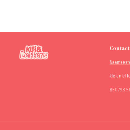
Contact
Naamseste
kleienlet
BE0798 5