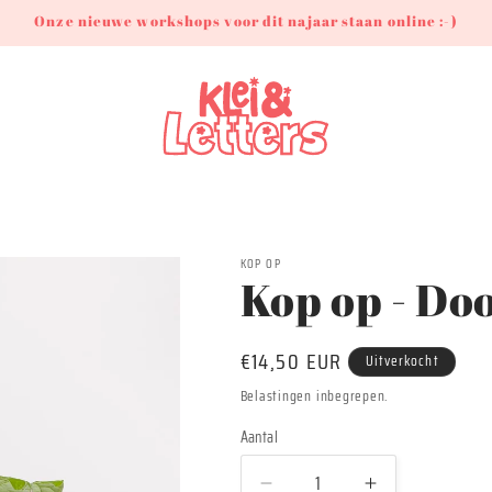
Onze nieuwe workshops voor dit najaar staan online :-)
KOP OP
Kop op - Do
Normale
€14,50 EUR
Uitverkocht
prijs
Belastingen inbegrepen.
Aantal
Aantal