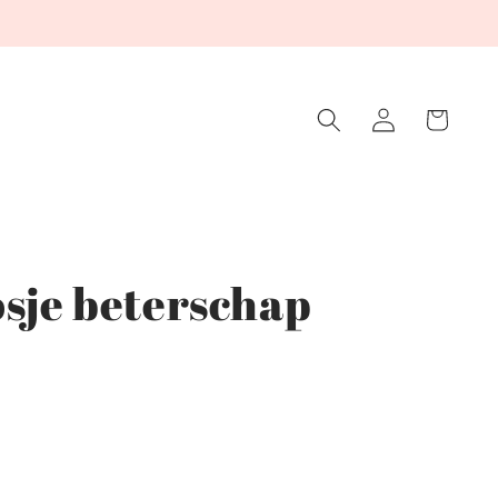
Winkelwagen
Inloggen
osje beterschap