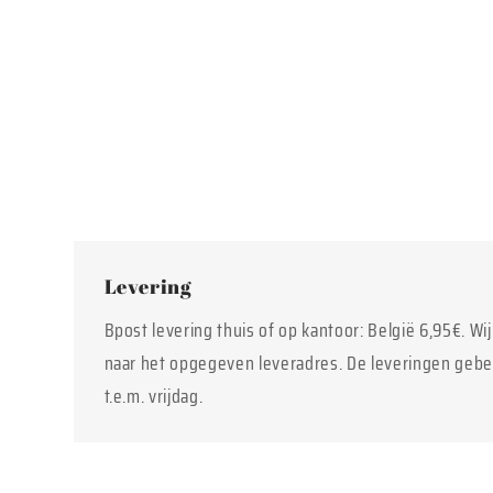
2
openen
in
modaal
Levering
Bpost levering thuis of op kantoor: België 6,95€. Wi
naar het opgegeven leveradres. De leveringen geb
t.e.m. vrijdag.