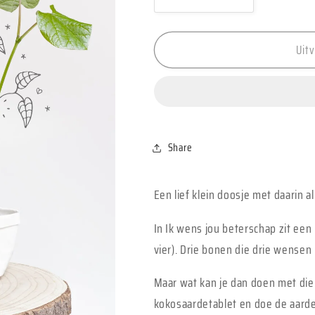
Aantal
Aantal
verlagen
verhogen
voor
voor
Uit
Kop
Kop
op
op
-
-
Doosje
Doosje
beterschap
beterschap
Share
Een lief klein doosje met daarin
In Ik wens jou beterschap zit een
vier). Drie bonen die drie wensen
Maar wat kan je dan doen met di
kokosaardetablet en doe de aarde i