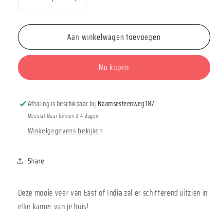
Aantal
Aantal
verlagen
verhogen
voor
voor
Aan winkelwagen toevoegen
East
East
of
of
India
India
Nu kopen
Matchbox
Matchbox
&quot;Feathers
&quot;Feathers
will
will
Afhaling is beschikbaar bij
Naamsesteenweg 187
appear&quot;
appear&quot;
Meestal klaar binnen 2-4 dagen
Winkelgegevens bekijken
Share
Deze mooie veer van East of India zal er schitterend uitzien in
elke kamer van je huis!