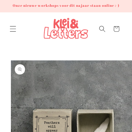
Meteen
Onze nieuwe workshops voor dit najaar staan online :-)
naar de
content
Winkelwagen
Ga direct naar
productinformatie