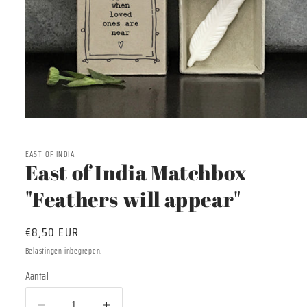
Media
1
openen
in
EAST OF INDIA
modaal
East of India Matchbox
"Feathers will appear"
Normale
€8,50 EUR
prijs
Belastingen inbegrepen.
Aantal
Aantal