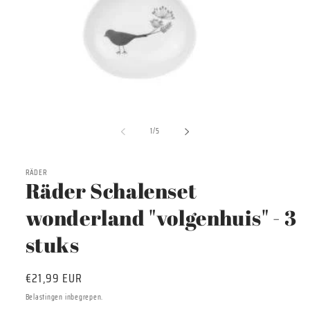
Media
1
van
openen
1
/
5
in
modaal
RÄDER
Räder Schalenset
wonderland "volgenhuis" - 3
stuks
Normale
€21,99 EUR
prijs
Belastingen inbegrepen.