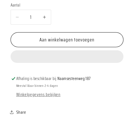
Aantal
Aantal
Aantal
Aantal
verlagen
verhogen
voor
voor
Aan winkelwagen toevoegen
Räder
Räder
Schalenset
Schalenset
wonderland
wonderland
&quot;volgenhuis&quot;
&quot;volgenhuis&quot;
-
-
3
3
Afhaling is beschikbaar bij
Naamsesteenweg 187
stuks
stuks
Meestal klaar binnen 2-4 dagen
Winkelgegevens bekijken
Share