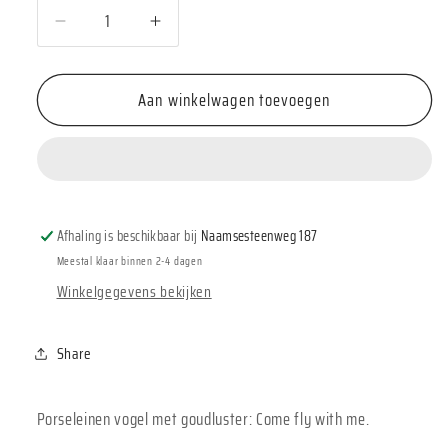
Aantal
Aantal
verlagen
verhogen
voor
voor
Aan winkelwagen toevoegen
Räder
Räder
Vogel
Vogel
&#39;Come
&#39;Come
fly
fly
with
with
me&#39;
me&#39;
Afhaling is beschikbaar bij
Naamsesteenweg 187
Meestal klaar binnen 2-4 dagen
Winkelgegevens bekijken
Share
Porseleinen vogel met goudluster: Come fly with me.