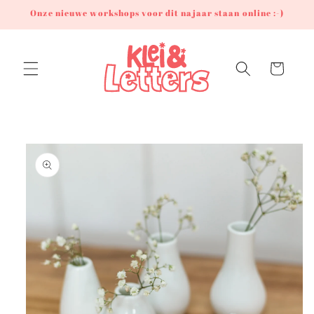
Meteen
Onze nieuwe workshops voor dit najaar staan online :-)
naar de
content
Winkelwagen
Ga direct naar
productinformatie