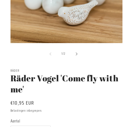
Media
1
van
openen
1
/
2
in
modaal
RÄDER
Räder Vogel 'Come fly with
me'
Normale
€10,95 EUR
prijs
Belastingen inbegrepen.
Aantal
Aantal