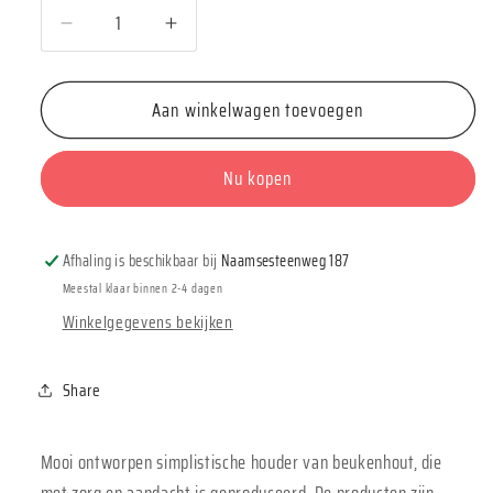
Aantal
Aantal
verlagen
verhogen
voor
voor
Aan winkelwagen toevoegen
Roosmarijn
Roosmarijn
Hold
Hold
It
It
Nu kopen
+
+
Reminisce
Reminisce
Afhaling is beschikbaar bij
Naamsesteenweg 187
Meestal klaar binnen 2-4 dagen
Winkelgegevens bekijken
Share
Mooi ontworpen simplistische houder van beukenhout, die