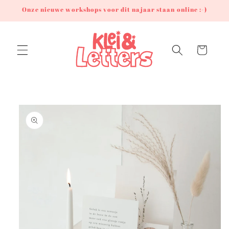
Meteen
Onze nieuwe workshops voor dit najaar staan online :-)
naar de
content
Winkelwagen
Ga direct naar
productinformatie