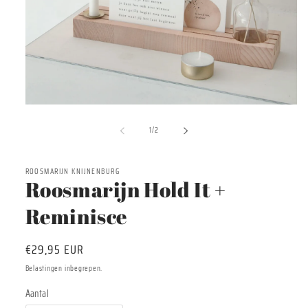
Media
1
van
openen
1
/
2
in
modaal
ROOSMARIJN KNIJNENBURG
Roosmarijn Hold It +
Reminisce
Normale
€29,95 EUR
prijs
Belastingen inbegrepen.
Aantal
Aantal