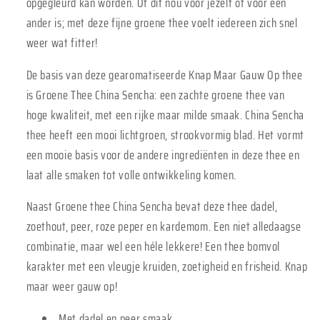
opgegleurd kan worden. Of dit nou voor jezelf of voor een
ander is; met deze fijne groene thee voelt iedereen zich snel
weer wat fitter!
De basis van deze gearomatiseerde Knap Maar Gauw Op thee
is Groene Thee China Sencha: een zachte groene thee van
hoge kwaliteit, met een rijke maar milde smaak. China Sencha
thee heeft een mooi lichtgroen, strookvormig blad. Het vormt
een mooie basis voor de andere ingrediënten in deze thee en
laat alle smaken tot volle ontwikkeling komen.
Naast Groene thee China Sencha bevat deze thee dadel,
zoethout, peer, roze peper en kardemom. Een niet alledaagse
combinatie, maar wel een héle lekkere! Een thee bomvol
karakter met een vleugje kruiden, zoetigheid en frisheid. Knap
maar weer gauw op!
Met dadel en peer smaak