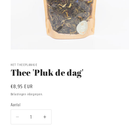
Media
1
openen
in
HET THEEPLANKJE
modaal
Thee 'Pluk de dag'
Normale
€8,95 EUR
prijs
Belastingen inbegrepen.
Aantal
Aantal
Aantal
Aantal
verlagen
verhogen