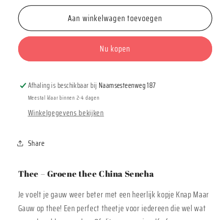
voor
voor
Aan winkelwagen toevoegen
Thee
Thee
&#39;Pluk
&#39;Pluk
de
de
Nu kopen
dag&#39;
dag&#39;
Afhaling is beschikbaar bij
Naamsesteenweg 187
Meestal klaar binnen 2-4 dagen
Winkelgegevens bekijken
Share
Thee – Groene thee China Sencha
Je voelt je gauw weer beter met een heerlijk kopje Knap Maar
Gauw op thee! Een perfect theetje voor iedereen die wel wat