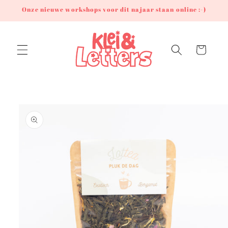
Meteen
Onze nieuwe workshops voor dit najaar staan online :-)
naar de
content
Winkelwagen
Ga direct naar
productinformatie