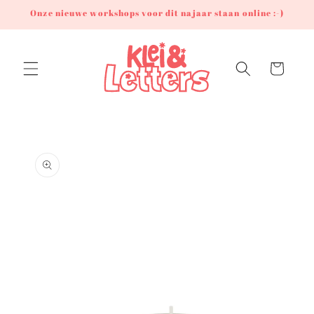
Meteen
Onze nieuwe workshops voor dit najaar staan online :-)
naar de
content
Winkelwagen
Ga direct naar
productinformatie