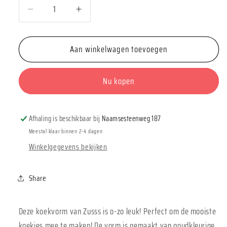
Aantal
Aantal
verlagen
verhogen
voor
voor
Aan winkelwagen toevoegen
Zusss
Zusss
Koekjesvorm
Koekjesvorm
Gingerbread
Gingerbread
Nu kopen
Afhaling is beschikbaar bij
Naamsesteenweg 187
Meestal klaar binnen 2-4 dagen
Winkelgegevens bekijken
Share
Deze koekvorm van Zusss is o-zo leuk! Perfect om de mooiste
koekjes mee te maken! De vorm is gemaakt van goudkleurige