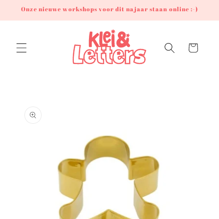
Meteen
Onze nieuwe workshops voor dit najaar staan online :-)
naar de
content
Winkelwagen
Ga direct naar
productinformatie