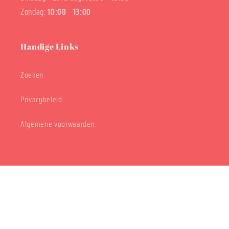
Zondag:
10:00
-
13:00
Handige Links
Zoeken
Privacybeleid
Algemene voorwaarden
© 2026,
Klei en Letters
Powered by Shopify
Privacybeleid
Algemene voorwaarden