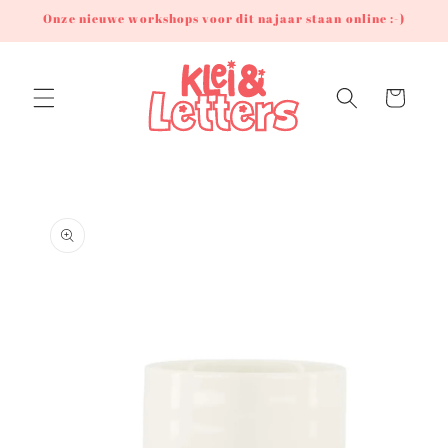
Meteen
Onze nieuwe workshops voor dit najaar staan online :-)
naar de
content
Winkelwagen
Ga direct naar
productinformatie