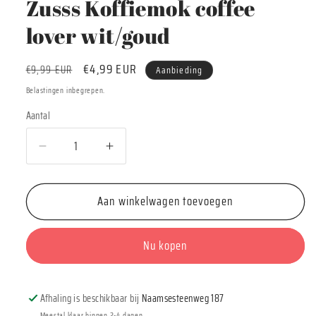
Zusss Koffiemok coffee
lover wit/goud
Normale
Aanbiedingsprijs
€4,99 EUR
€9,99 EUR
Aanbieding
prijs
Belastingen inbegrepen.
Aantal
Aantal
Aantal
Aantal
verlagen
verhogen
voor
voor
Aan winkelwagen toevoegen
Zusss
Zusss
Koffiemok
Koffiemok
coffee
coffee
Nu kopen
lover
lover
wit/goud
wit/goud
Afhaling is beschikbaar bij
Naamsesteenweg 187
Meestal klaar binnen 2-4 dagen